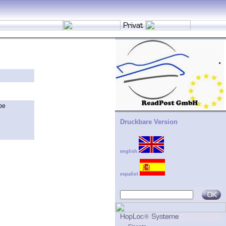
 be
Druckbare Version
english
español